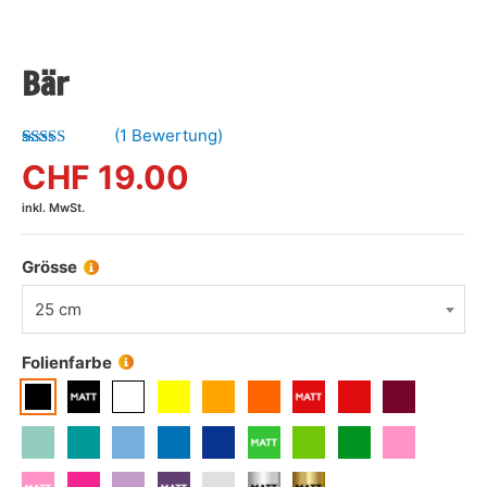
Bär
(
1
Bewertung)
Bewertet
1
CHF
19.00
mit
4.00
von 5,
inkl. MwSt.
basierend
auf
Kundenbewertung
Grösse
25 cm
Folienfarbe