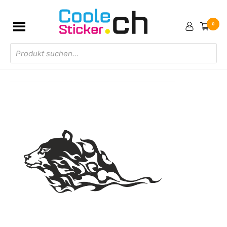
0
Products
search