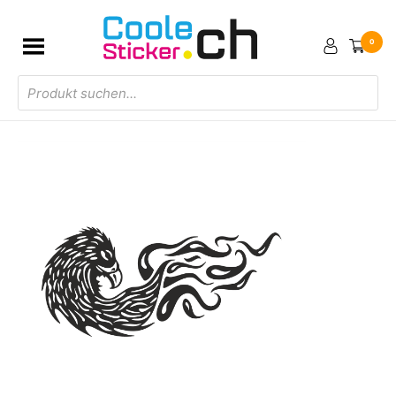
0
Products
search