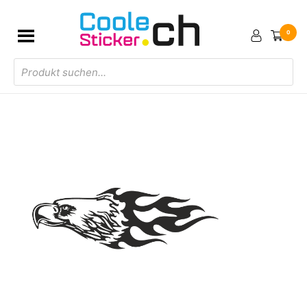
0
Products
search