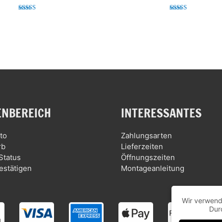
Bewertet mit
Bewertet mit
5.00
5.00
von 5
von 5
NBEREICH
INTERESSANTES
to
Zahlungsarten
rb
Lieferzeiten
Status
Öffnungszeiten
estätigen
Montageanleitung
Wir verwend
Dur