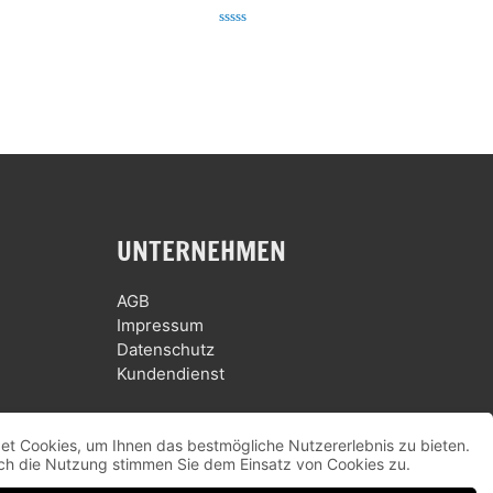
Bewertet
mit
0
von
5
UNTERNEHMEN
AGB
Impressum
Datenschutz
Kundendienst
et Cookies, um Ihnen das bestmögliche Nutzererlebnis zu bieten.
ch die Nutzung stimmen Sie dem Einsatz von Cookies zu.