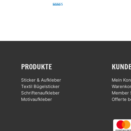
Bewertet mit
4.98
von 5
PRODUKTE
KUNDE
Sticker & Aufkleber
Mein Kon
Textil Bügelsticker
Warenko
Schriftenaufkleber
Member 
Motivaufkleber
Offerte b